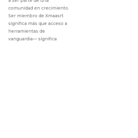
a ser parte de una
comunidad en crecimiento.
Ser miembro de Xmaasrt
significa más que acceso a
herramientas de
vanguardia— significa
colaboración, soporte
continuo y la oportunidad
de crecer junto a otros
profesionales innovadores.
Aquí, cada desafío se
convierte en una
oportunidad y cada idea en
un potencial éxito. Únete
hoy y transforma tu futuro
digital con nosotros.